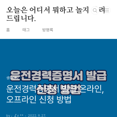
본문 바로가기
오늘은 어디서 뭐하고 놀지 알려
드립니다.
홈
태그
방명록
생활정보
운전경력증명서 발급 온라인,
오프라인 신청 방법
by ♩♪♬**
2022. 9. 27.