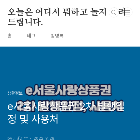
본문 바로가기
오늘은 어디서 뭐하고 놀지 알려
드립니다.
홈
태그
방명록
생활정보
e서울사랑상품권 2차 발행일
정 및 사용처
by ♩♪♬**
2022. 9. 28.