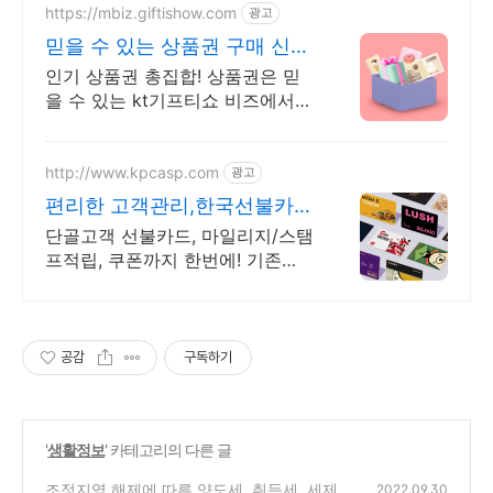
https://mbiz.giftishow.com
광고
믿을 수 있는 상품권 구매 신규
고객 100% 상품혜택!
인기 상품권 총집합! 상품권은 믿
을 수 있는 kt기프티쇼 비즈에서
구매하세요! 취향따라 선택하는 선
택형쿠폰 출시! 최대 20개까지 상
품 구성, 최대 12%할인!
http://www.kpcasp.com
광고
편리한 고객관리,한국선불카드
매출상승 비결!
단골고객 선불카드, 마일리지/스탬
프적립, 쿠폰까지 한번에! 기존
POS 그대로사용! 스타벅스처럼 선
불카드 도입하고 매출을 높이세요!
공감
구독하기
'
생활정보
' 카테고리의 다른 글
조정지역 해제에 따른 양도세, 취득세, 세제 혜
2022.09.30