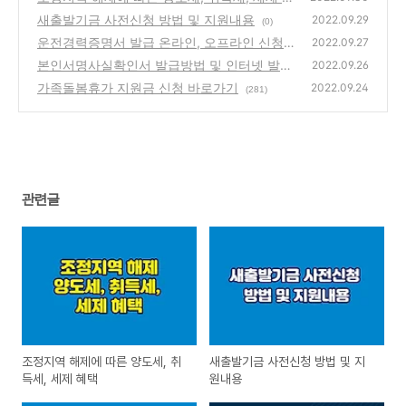
택
새출발기금 사전신청 방법 및 지원내용
(0)
2022.09.29
(0)
운전경력증명서 발급 온라인, 오프라인 신청
2022.09.27
방법
본인서명사실확인서 발급방법 및 인터넷 발급
(0)
2022.09.26
안내
가족돌봄휴가 지원금 신청 바로가기
(0)
2022.09.24
(281)
관련글
조정지역 해제에 따른 양도세, 취
새출발기금 사전신청 방법 및 지
득세, 세제 혜택
원내용