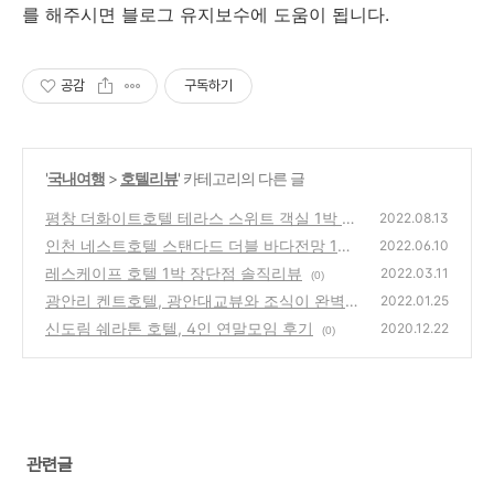
를 해주시면 블로그 유지보수에 도움이 됩니다.
공감
구독하기
'
국내여행
>
호텔리뷰
' 카테고리의 다른 글
평창 더화이트호텔 테라스 스위트 객실 1박 리
2022.08.13
뷰
인천 네스트호텔 스탠다드 더블 바다전망 1박
(0)
2022.06.10
리뷰
레스케이프 호텔 1박 장단점 솔직리뷰
(0)
2022.03.11
(0)
광안리 켄트호텔, 광안대교뷰와 조식이 완벽한
2022.01.25
곳
신도림 쉐라톤 호텔, 4인 연말모임 후기
(3)
2020.12.22
(0)
관련글