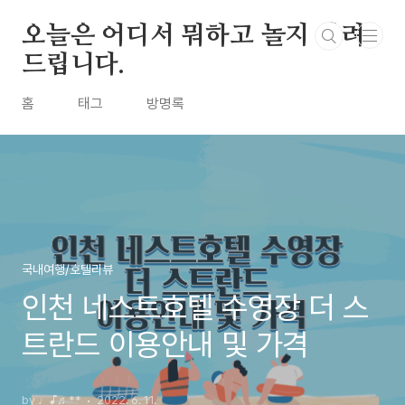
본문 바로가기
오늘은 어디서 뭐하고 놀지 알려
드립니다.
홈
태그
방명록
국내여행/호텔리뷰
인천 네스트호텔 수영장 더 스
트란드 이용안내 및 가격
by ♩♪♬**
2022. 6. 11.