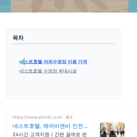
목차
네스트호텔 야외수영장 이용 가격
네스트호텔 수영장 부대시설
'국내여행 > 호텔리뷰' 카테고리의 다른 글
https://www.airbnb.co.kr
광고
네스트호텔, 에어비앤비 인천
노을뷰 숙소
24시간 고객지원 / 간편 결제로 편