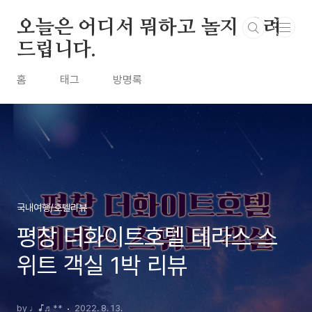
본문 바로가기
오늘은 어디서 뭐하고 놀지 알려
드립니다.
홈
태그
방명록
국내여행/호텔리뷰
평창 더화이트호텔 테라스 스
위트 객실 1박 리뷰
by ♩♪♬**
2022. 8. 13.