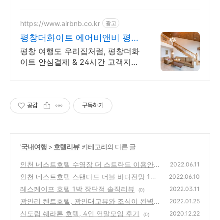
바로 예약
https://www.airbnb.co.kr
광고
평창더화이트 에어비앤비 평창
대관령 숲속 뷰
평창 여행도 우리집처럼, 평창더화
이트 안심결제 & 24시간 고객지원!
전용 테라스와 바비큐 그릴이 제공
되는 숙소를 예약하세요.
공감
구독하기
'
국내여행
>
호텔리뷰
' 카테고리의 다른 글
인천 네스트호텔 수영장 더 스트란드 이용안내
2022.06.11
및 가격
인천 네스트호텔 스탠다드 더블 바다전망 1박
(0)
2022.06.10
리뷰
레스케이프 호텔 1박 장단점 솔직리뷰
(0)
2022.03.11
(0)
광안리 켄트호텔, 광안대교뷰와 조식이 완벽한
2022.01.25
곳
신도림 쉐라톤 호텔, 4인 연말모임 후기
(3)
2020.12.22
(0)