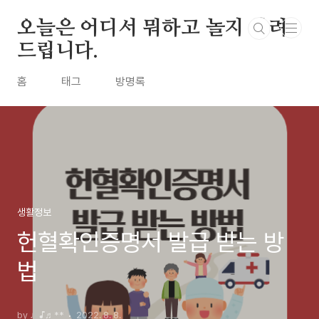
본문 바로가기
오늘은 어디서 뭐하고 놀지 알려
드립니다.
홈
태그
방명록
생활정보
헌혈확인증명서 발급 받는 방
법
by ♩♪♬**
2022. 8. 8.