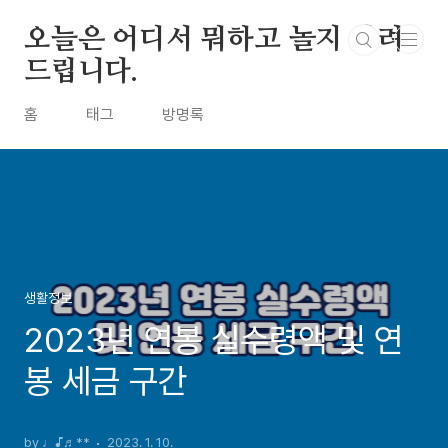
본문 바로가기
오늘은 어디서 뭐하고 놀지 알려
드립니다.
홈
태그
방명록
생활정보
2023년 연봉 실수령액 및 연
봉 세금 구간
by ♩♪♬**
2023. 1. 10.