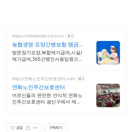
https://mfinancial-cni.co.kr
광고
농협생명 요양간병보험 엠금융
NH올원더풀간병안심요양보험
방문장기요양,복합재가급여,시설/
재가급여,365간병인사용입원으로
간병 부담 완화.
http://연화노인주간보호센터.com
광고
연화노인주간보호센터
어르신들의 편안한 안식처 연화노
인주간보호센터 광산구에서 제일
친절한 연화노인주간보호센터
공감
구독하기