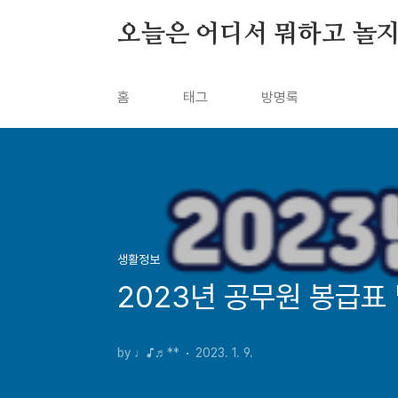
본문 바로가기
오늘은 어디서 뭐하고 놀지
홈
태그
방명록
생활정보
2023년 공무원 봉급표
by ♩♪♬**
2023. 1. 9.