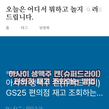
본문 바로가기
오늘은 어디서 뭐하고 놀지 알려
드립니다.
홈
태그
방명록
생활정보
아사히 생맥주 캔(슈퍼드라이)
GS25 편의점 재고 조회하는
방법
by ♩♪♬**
2023. 5. 14.