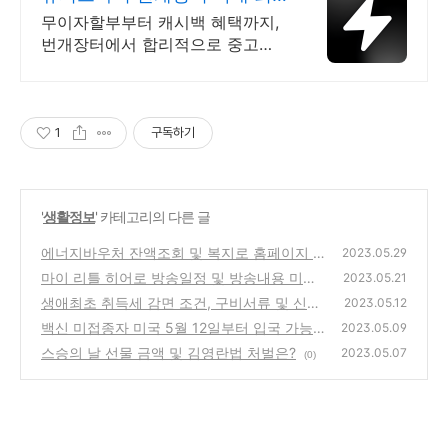
대 브랜드 중고거래
무이자할부부터 캐시백 혜택까지,
번개장터에서 합리적으로 중고거
래 하세요 전국 각지에서 올라오는
전국구 최다 상품 매일 10만 개 이
상의 신규 상품 업로드
1
구독하기
'
생활정보
' 카테고리의 다른 글
에너지바우처 잔액조회 및 복지로 홈페이지 신
2023.05.29
청방법
마이 리틀 히어로 방송일정 및 방송내용 미리
(0)
2023.05.21
보기, 다시보기
생애최초 취득세 감면 조건, 구비서류 및 신청
(0)
2023.05.12
방법
백신 미접종자 미국 5월 12일부터 입국 가능!
(0)
2023.05.09
스승의 날 선물 금액 및 김영란법 처벌은?
(1)
2023.05.07
(0)