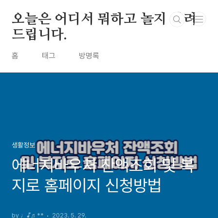
본문 바로가기
오늘은 어디서 뭐하고 놀지 알려
드립니다.
홈
태그
방명록
생활정보
에너지바우처 잔액조회 및 복
지로 홈페이지 신청방법
by ♩♪♬**
2023. 5. 29.