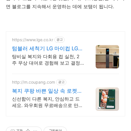
면 블로그를 지속해서 운영하는 데에 보탬이 됩니다.
https://www.lge.co.kr
광고
텀블러 세척기 LG 마이컵 LG마
이컵 무상대여신청
탕비실 복지와 다회용 컵 실천, 2
주 무상 대여로 경험해 보고 결정
하세요!
http://m.coupang.com
광고
복지 쿠팡 바쁜 일상 속 로켓배
송
신선함이 다른 복지, 안심하고 드
세요. 와우회원 무료배송으로 만나
보세요. 퍽퍽함 없이 쫄깃한 구운
계란, 와우회원은 30일 내 무료반
품으로!