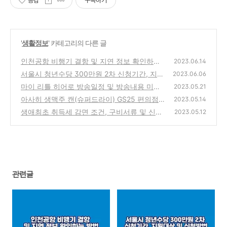
공감
구독하기
'
생활정보
' 카테고리의 다른 글
인천공항 비행기 결항 및 지연 정보 확인하는
2023.06.14
방법
서울시 청년수당 300만원 2차 신청기간, 지원
(0)
2023.06.06
대상 및 신청방법
마이 리틀 히어로 방송일정 및 방송내용 미리
(0)
2023.05.21
보기, 다시보기
아사히 생맥주 캔(슈퍼드라이) GS25 편의점
(0)
2023.05.14
재고 조회하는 방법
생애최초 취득세 감면 조건, 구비서류 및 신청
(0)
2023.05.12
방법
(0)
관련글