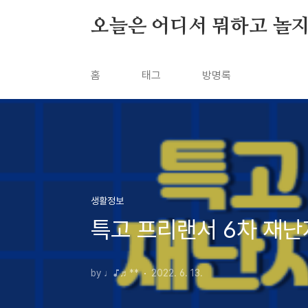
본문 바로가기
오늘은 어디서 뭐하고 놀지
홈
태그
방명록
생활정보
특고 프리랜서 6차 재난
by ♩♪♬**
2022. 6. 13.