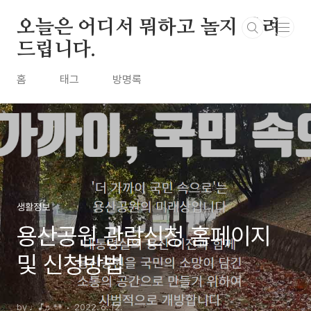
본문 바로가기
오늘은 어디서 뭐하고 놀지 알려
드립니다.
홈
태그
방명록
생활정보
용산공원 관람신청 홈페이지
및 신청방법
by ♩♪♬**
2022. 6. 12.