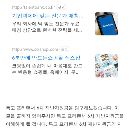
http://talentbank.co.kr
광고
기업과제에 맞는 전문가 매칭
분야별 전문성 검증완료
우리 회사에 딱 맞는 전문가 무료
매칭 상담으로 완벽한 전략을 세우
세요. 신사업, 해외진출 등 막힌 프
로젝트? 검증된 탑클래스 전문가
가 2주내 투입!
http://www.sixshop.com
광고
6분만에 만드는쇼핑몰 식스샵
코딩없이 손쉽게 내 마음대로 만드
는 반응형 쇼핑몰, 홈페이지! 무료
템플릿!
특고 프리랜서 6차 재난지원금을 탐구해보겠습니다. 이
글을 끝까지 읽어주시면 특고 프리랜서 6차 재난지원금을
이해하게 될 겁니다. 특고 프리랜서 6차 재난지원금의 지