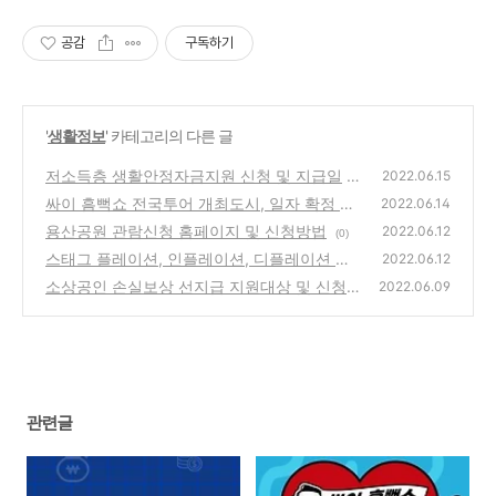
공감
구독하기
'
생활정보
' 카테고리의 다른 글
저소득층 생활안정자금지원 신청 및 지급일
2022.06.15
싸이 흠뻑쇼 전국투어 개최도시, 일자 확정 안
(0)
2022.06.14
내
용산공원 관람신청 홈페이지 및 신청방법
(1)
2022.06.12
(0)
스태그 플레이션, 인플레이션, 디플레이션 의
2022.06.12
미 알아보기
소상공인 손실보상 선지급 지원대상 및 신청방
(0)
2022.06.09
법
(0)
관련글