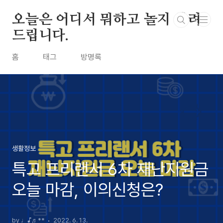
본문 바로가기
오늘은 어디서 뭐하고 놀지 알려
드립니다.
홈
태그
방명록
생활정보
특고 프리랜서 6차 재난지원금
오늘 마감, 이의신청은?
by ♩♪♬**
2022. 6. 13.