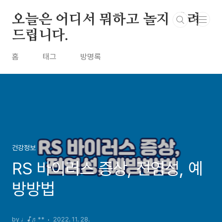
본문 바로가기
오늘은 어디서 뭐하고 놀지 알려
드립니다.
홈
태그
방명록
건강정보
RS 바이러스 증상, 전염성, 예
방방법
by ♩♪♬**
2022. 11. 28.