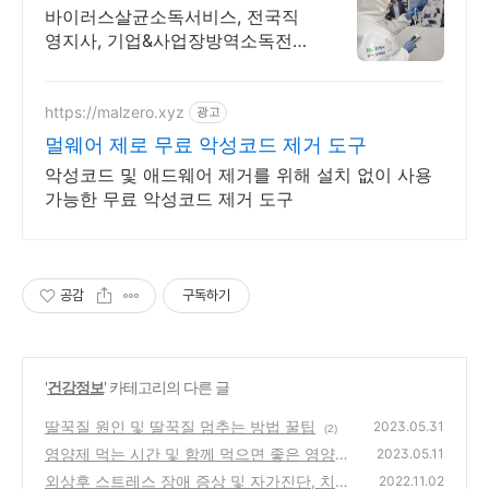
인 살균소독
바이러스살균소독서비스, 전국직
영지사, 기업&사업장방역소독전
문, 방역소독장비제조
https://malzero.xyz
광고
멀웨어 제로 무료 악성코드 제거 도구
악성코드 및 애드웨어 제거를 위해 설치 없이 사용
가능한 무료 악성코드 제거 도구
공감
구독하기
'
건강정보
' 카테고리의 다른 글
딸꾹질 원인 및 딸꾹질 멈추는 방법 꿀팁
2023.05.31
(2)
영양제 먹는 시간 및 함께 먹으면 좋은 영양제
2023.05.11
조합
외상후 스트레스 장애 증상 및 자가진단, 치료
(0)
2022.11.02