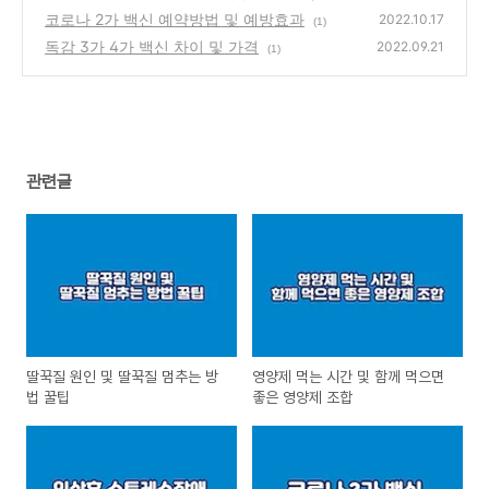
코로나 2가 백신 예약방법 및 예방효과
(1)
2022.10.17
(1)
독감 3가 4가 백신 차이 및 가격
2022.09.21
(1)
관련글
딸꾹질 원인 및 딸꾹질 멈추는 방
영양제 먹는 시간 및 함께 먹으면
법 꿀팁
좋은 영양제 조합