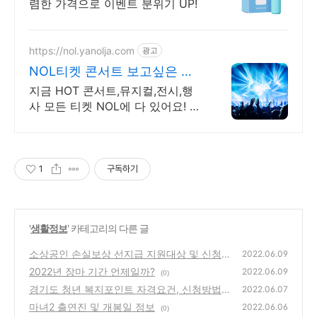
렴한 가격으로 이벤트 분위기 UP!
https://nol.yanolja.com
광고
NOL티켓 콘서트 보고싶은 콘
서트 NOL할인
지금 HOT 콘서트,뮤지컬,전시,행
사 모든 티켓 NOL에 다 있어요! 콘
서트
1
구독하기
'
생활정보
' 카테고리의 다른 글
소상공인 손실보상 선지급 지원대상 및 신청방
2022.06.09
법
2022년 장마 기간 언제일까?
(0)
2022.06.09
(0)
경기도 청년 복지포인트 자격요건, 신청방법,
2022.06.07
구비서류
마녀2 출연진 및 개봉일 정보
(4)
2022.06.06
(0)