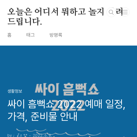
본문 바로가기
오늘은 어디서 뭐하고 놀지 알려
드립니다.
홈
태그
방명록
생활정보
싸이 흠뻑쇼 2022 예매 일정,
가격, 준비물 안내
by ♩♪♬**
2022. 6. 8.