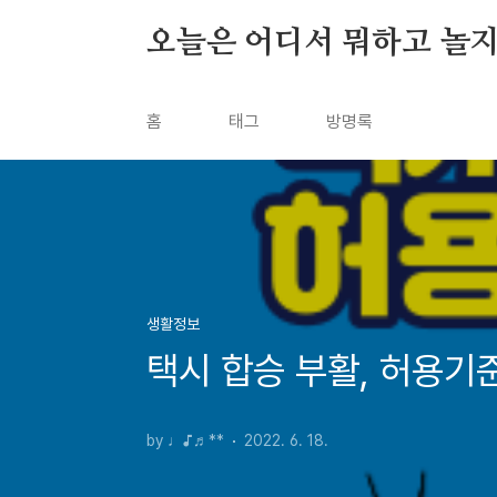
본문 바로가기
오늘은 어디서 뭐하고 놀지
홈
태그
방명록
생활정보
택시 합승 부활, 허용기
by ♩♪♬**
2022. 6. 18.