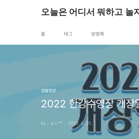
본문 바로가기
오늘은 어디서 뭐하고 놀
홈
태그
방명록
생활정보
2022 한강수영장 개장
by ♩♪♬**
2022. 6. 20.